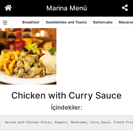
İçeriğe
Marina Menü
geç
Breakfast
Sandwiches and Toasts
Battercake
Macaron
Chicken with Curry Sauce
İçindekiler:
Served with Chicken Slices, Peppers, Mushrooms, Curry Sauce, French Fri