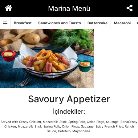
İçeriğe
Marina Menü
geç
Breakfast
Sandwiches and Toasts
Battercake
Macaroni
Savoury Appetizer
İçindekiler:
Served with Crispy Chicken, Mozzarella Stick, Spring Rolls, Onion Rings, Sausage, BahaCrispy
Chicken, Mozzarella Stick, Spring Rolls, Onion Rings, Sausage, Spicy French Fries, Ranch
Sauce, Ketchup, Mayonnaise.