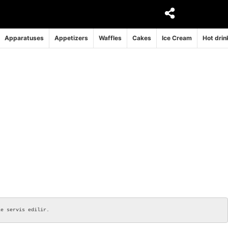
Apparatuses
Appetizers
Waffles
Cakes
Ice Cream
Hot drin
le servis edilir.