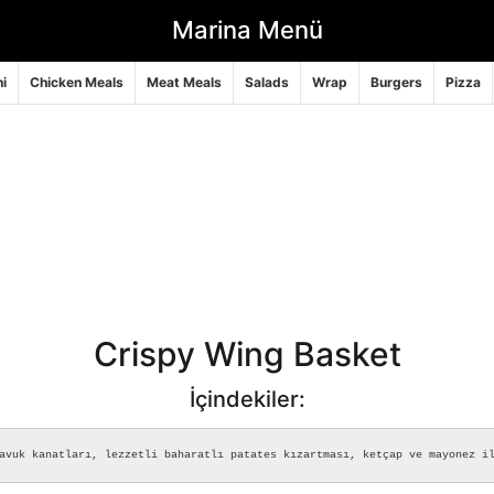
Marina Menü
i
Chicken Meals
Meat Meals
Salads
Wrap
Burgers
Pizza
Crispy Wing Basket
İçindekiler:
avuk kanatları, lezzetli baharatlı patates kızartması, ketçap ve mayonez i