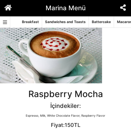
İçeriğe
Marina Menü
geç
Breakfast
Sandwiches and Toasts
Battercake
Macaron
Raspberry Mocha
İçindekiler:
Espresso, Milk, White Chocolate Flavor, Raspberry Flavor
Fiyat:150TL