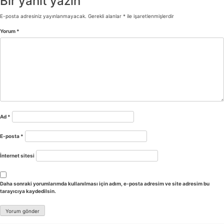
Bir yanıt yazın
E-posta adresiniz yayınlanmayacak.
Gerekli alanlar
*
ile işaretlenmişlerdir
Yorum
*
Ad
*
E-posta
*
İnternet sitesi
Daha sonraki yorumlarımda kullanılması için adım, e-posta adresim ve site adresim bu
tarayıcıya kaydedilsin.