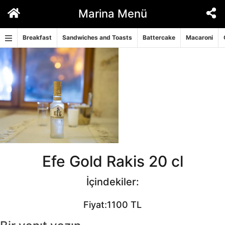
İçeriğe
Marina Menü
geç
Breakfast
Sandwiches and Toasts
Battercake
Macaroni
Efe Gold Rakis 20 cl
İçindekiler:
Fiyat:1100 TL