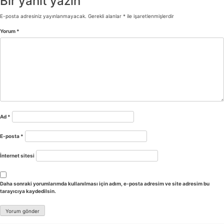
Bir yanıt yazın
E-posta adresiniz yayınlanmayacak.
Gerekli alanlar
*
ile işaretlenmişlerdir
Yorum
*
Ad
*
E-posta
*
İnternet sitesi
Daha sonraki yorumlarımda kullanılması için adım, e-posta adresim ve site adresim bu
tarayıcıya kaydedilsin.