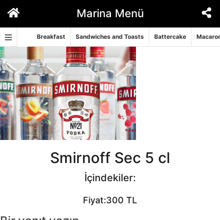
İçeriğe
Marina Menü
geç
Breakfast
Sandwiches and Toasts
Battercake
Macaron
Smirnoff Sec 5 cl
İçindekiler:
Fiyat:300 TL