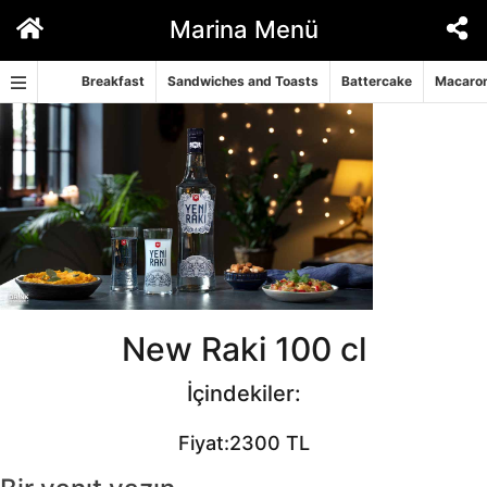
İçeriğe
Marina Menü
geç
Breakfast
Sandwiches and Toasts
Battercake
Macaron
New Raki 100 cl
İçindekiler:
Fiyat:2300 TL