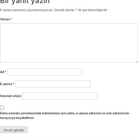
Bir yanıt yazın
E-posta adresiniz yayınlanmayacak.
Gerekli alanlar
*
ile işaretlenmişlerdir
Yorum
*
Ad
*
E-posta
*
İnternet sitesi
Daha sonraki yorumlarımda kullanılması için adım, e-posta adresim ve site adresim bu
tarayıcıya kaydedilsin.