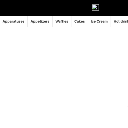
Apparatuses
Appetizers
Waffles
Cakes
Ice Cream
Hot drin