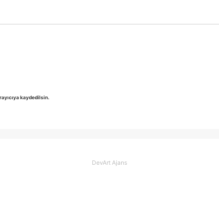
rayıcıya kaydedilsin.
DevArt Ajans