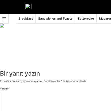
İçeriğe
geç
Breakfast
Sandwiches and Toasts
Battercake
Macaron
Bir yanıt yazın
E-posta adresiniz yayınlanmayacak.
Gerekli alanlar
*
ile işaretlenmişlerdir
Yorum
*