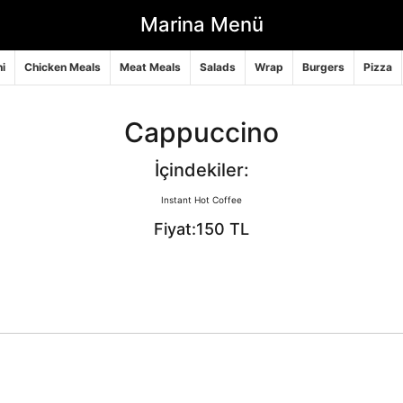
Marina Menü
i
Chicken Meals
Meat Meals
Salads
Wrap
Burgers
Pizza
Cappuccino
İçindekiler:
Instant Hot Coffee
Fiyat:150 TL