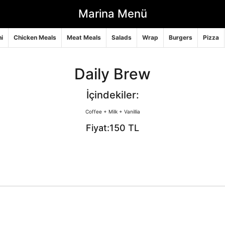
Marina Menü
i
Chicken Meals
Meat Meals
Salads
Wrap
Burgers
Pizza
Daily Brew
İçindekiler:
Coffee + Milk + Vanillia
Fiyat:150 TL