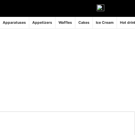
Apparatuses
Appetizers
Waffles
Cakes
Ice Cream
Hot drin