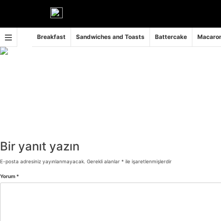
İçeriğe
geç
Breakfast
Sandwiches and Toasts
Battercake
Macaron
Bir yanıt yazın
E-posta adresiniz yayınlanmayacak.
Gerekli alanlar
*
ile işaretlenmişlerdir
Yorum
*