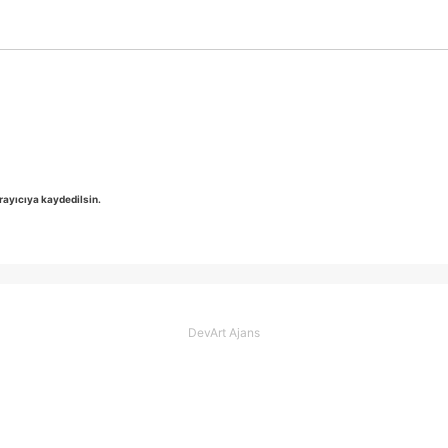
rayıcıya kaydedilsin.
DevArt Ajans