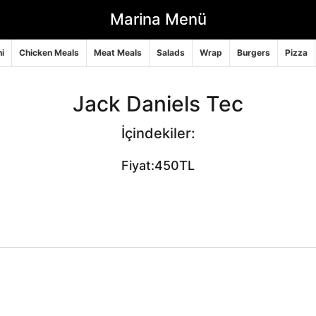
Marina Menü
i
Chicken Meals
Meat Meals
Salads
Wrap
Burgers
Pizza
Jack Daniels Tec
İçindekiler:
Fiyat:450TL