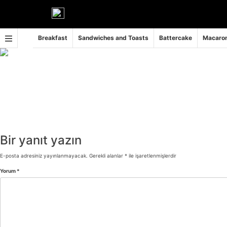
İçeriğe
geç
Breakfast
Sandwiches and Toasts
Battercake
Macaron
Bir yanıt yazın
E-posta adresiniz yayınlanmayacak.
Gerekli alanlar
*
ile işaretlenmişlerdir
Yorum
*