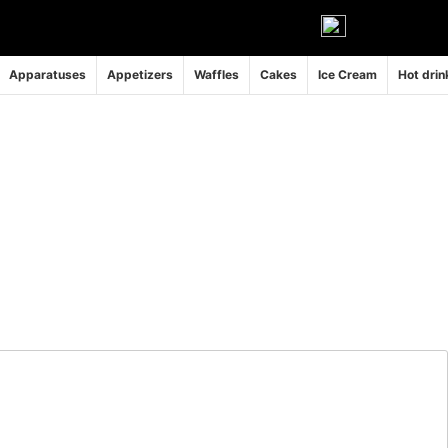
Apparatuses
Appetizers
Waffles
Cakes
Ice Cream
Hot drin