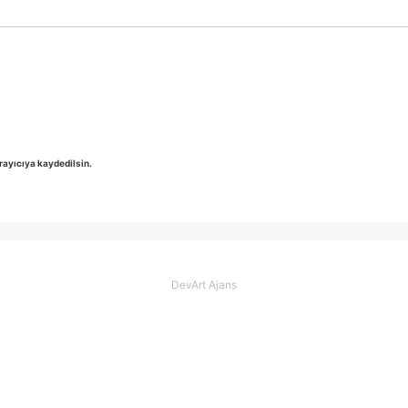
rayıcıya kaydedilsin.
DevArt Ajans