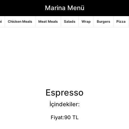
Marina Menü
i
Chicken Meals
Meat Meals
Salads
Wrap
Burgers
Pizza
Espresso
İçindekiler:
Fiyat:90 TL