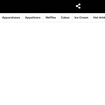
Apparatuses
Appetizers
Waffles
Cakes
Ice Cream
Hot drin