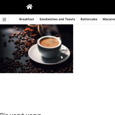
İçeriğe
geç
Breakfast
Sandwiches and Toasts
Battercake
Macaron