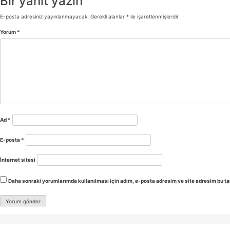
Bir yanıt yazın
E-posta adresiniz yayınlanmayacak.
Gerekli alanlar
*
ile işaretlenmişlerdir
Yorum
*
Ad
*
E-posta
*
İnternet sitesi
Daha sonraki yorumlarımda kullanılması için adım, e-posta adresim ve site adresim bu ta