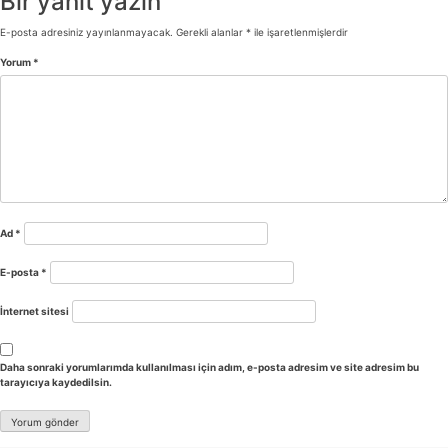
Bir yanıt yazın
E-posta adresiniz yayınlanmayacak.
Gerekli alanlar
*
ile işaretlenmişlerdir
Yorum
*
Ad
*
E-posta
*
İnternet sitesi
Daha sonraki yorumlarımda kullanılması için adım, e-posta adresim ve site adresim bu
tarayıcıya kaydedilsin.