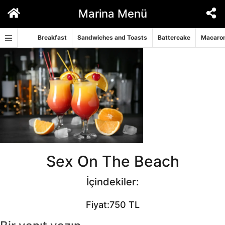
İçeriğe
Marina Menü
geç
Breakfast
Sandwiches and Toasts
Battercake
Macaron
Sex On The Beach
İçindekiler:
Fiyat:750 TL